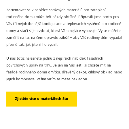
Zorientovat se v nabídce správných materiálů pro zateplení
rodinného domu může být někdy obtížné. Připravili jsme proto pro
Vás tři nejoblíbenější konfigurace zateplovacích systémů pro rodinné
domy a stačí si jen vybrat, která Vám nejvíce vyhovuje. Vy se můžete
zaměřit na to, na čem opravdu záleží – aby Váš rodinný dům vypadal
přesně tak, jak jste si ho vysnili.
U nás totiž naleznete jednu z nejširších nabídek fasádních
povrchových úprav na trhu. Je jen na Vás jestli si chcete mít na
fasádě rodinného domu omítku, dřevěný dekor, cihlový obklad nebo
jejich kombinace. Vašim vizím se meze nekladou.
Zjistěte více o materiálech Sto