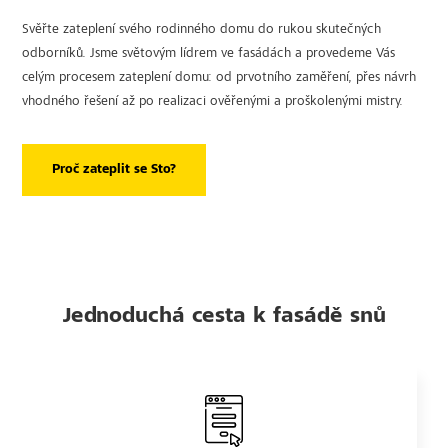
Svěřte zateplení svého rodinného domu do rukou skutečných
odborníků. Jsme světovým lídrem ve fasádách a provedeme Vás
celým procesem zateplení domu: od prvotního zaměření, přes návrh
vhodného řešení až po realizaci ověřenými a proškolenými mistry.
Proč zateplit se Sto?
Jednoduchá cesta k fasádě snů