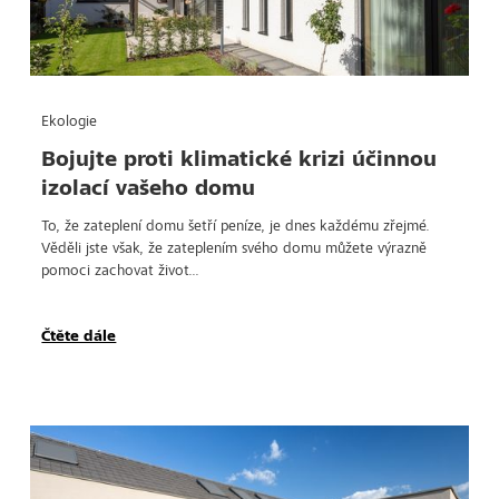
Ekologie
Bojujte proti klimatické krizi účinnou
izolací vašeho domu
To, že zateplení domu šetří peníze, je dnes každému zřejmé.
Věděli jste však, že zateplením svého domu můžete výrazně
pomoci zachovat život...
Čtěte dále